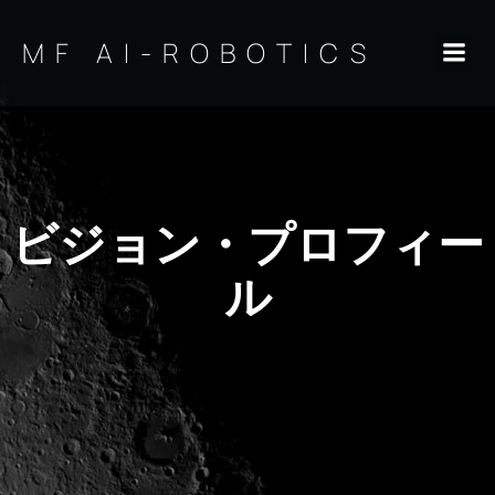
コ
ン
MF AI-ROBOTICS
テ
ン
ツ
へ
ス
キ
ッ
プ
ビジョン・プロフィー
ル