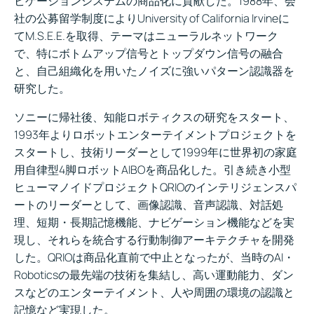
ビゲーションシステムの商品化に貢献した。1988年、会
社の公募留学制度によりUniversity of California Irvineに
てM.S.E.E.を取得、テーマはニューラルネットワーク
で、特にボトムアップ信号とトップダウン信号の融合
と、自己組織化を用いたノイズに強いパターン認識器を
研究した。
ソニーに帰社後、知能ロボティクスの研究をスタート、
1993年よりロボットエンターテイメントプロジェクトを
スタートし、技術リーダーとして1999年に世界初の家庭
用自律型4脚ロボットAIBOを商品化した。引き続き小型
ヒューマノイドプロジェクトQRIOのインテリジェンスパ
ートのリーダーとして、画像認識、音声認識、対話処
理、短期・長期記憶機能、ナビゲーション機能などを実
現し、それらを統合する行動制御アーキテクチャを開発
した。QRIOは商品化直前で中止となったが、当時のAI・
Roboticsの最先端の技術を集結し、高い運動能力、ダン
スなどのエンターテイメント、人や周囲の環境の認識と
記憶など実現した。