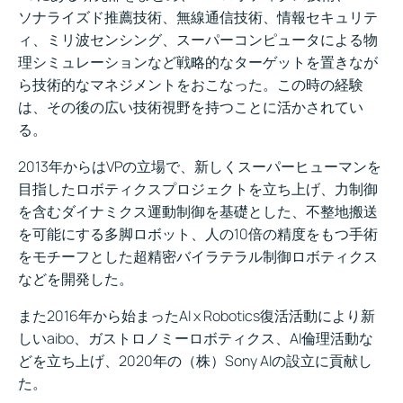
ソナライズド推薦技術、無線通信技術、情報セキュリテ
ィ、ミリ波センシング、スーパーコンピュータによる物
理シミュレーションなど戦略的なターゲットを置きなが
ら技術的なマネジメントをおこなった。この時の経験
は、その後の広い技術視野を持つことに活かされてい
る。
2013年からはVPの立場で、新しくスーパーヒューマンを
目指したロボティクスプロジェクトを立ち上げ、力制御
を含むダイナミクス運動制御を基礎とした、不整地搬送
を可能にする多脚ロボット、人の10倍の精度をもつ手術
をモチーフとした超精密バイラテラル制御ロボティクス
などを開発した。
また2016年から始まったAI x Robotics復活活動により新
しいaibo、ガストロノミーロボティクス、AI倫理活動な
どを立ち上げ、2020年の（株）Sony AIの設立に貢献し
た。