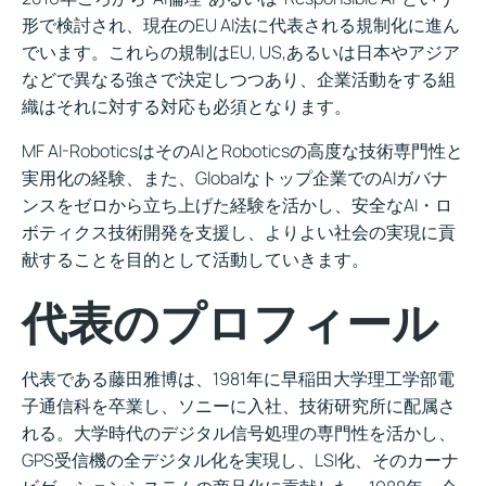
形で検討され、現在のEU AI法に代表される規制化に進ん
でいます。これらの規制はEU, US,あるいは日本やアジア
などで異なる強さで決定しつつあり、企業活動をする組
織はそれに対する対応も必須となります。
MF AI-RoboticsはそのAIとRoboticsの高度な技術専門性と
実用化の経験、また、Globalなトップ企業でのAIガバナ
ンスをゼロから立ち上げた経験を活かし、安全なAI・ロ
ボティクス技術開発を支援し、よりよい社会の実現に貢
献することを目的として活動していきます。
代表のプロフィール
代表である藤田雅博は、1981年に早稲田大学理工学部電
子通信科を卒業し、ソニーに入社、技術研究所に配属さ
れる。大学時代のデジタル信号処理の専門性を活かし、
GPS受信機の全デジタル化を実現し、LSI化、そのカーナ